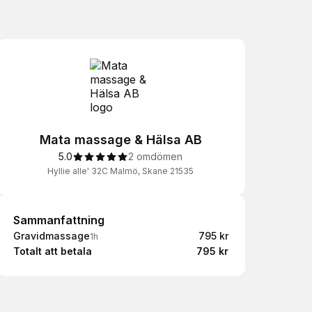
Mata massage & Hälsa AB
5.0
2 omdömen
Hyllie alle' 32C Malmö, Skane 21535
Sammanfattning
Sammanfattning
Gravidmassage
795 kr
1h
Totalt att betala
795 kr