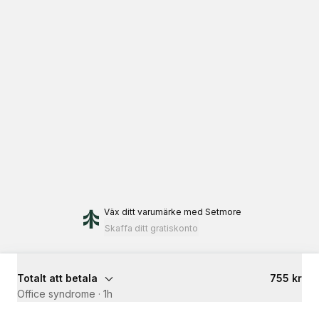
Väx ditt varumärke
med Setmore
Skaffa ditt gratiskonto
Totalt att betala
755 kr
Office syndrome
·
1h