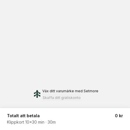
Väx ditt varumärke
med Setmore
Skaffa ditt gratiskonto
Totalt att betala
0 kr
Klippkort 10x30 min
·
30m